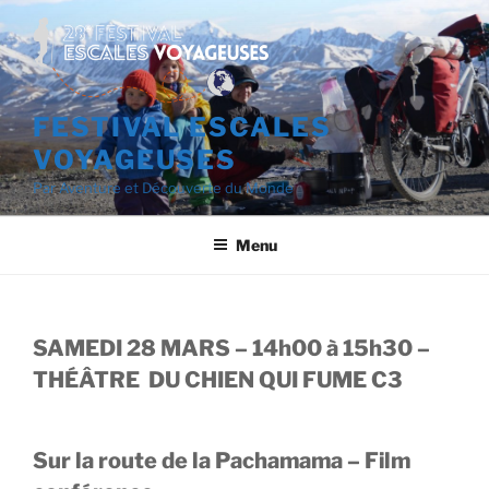
Aller
au
contenu
principal
FESTIVAL ESCALES
VOYAGEUSES
Par Aventure et Découverte du Monde
Menu
SAMEDI 28 MARS – 14h00 à 15h30 –
THÉÂTRE DU CHIEN QUI FUME C3
Sur la route de la Pachamama – Film