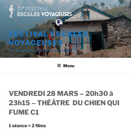
Aller
au
contenu
principal
FESTIVAL ESCALES
VOYAGEUSES
Par Aventure et Découverte du Monde
Menu
VENDREDI 28 MARS – 20h30 à
23h15 –
THÉÂTRE
DU CHIEN QUI
FUME C1
1 séance = 2 films