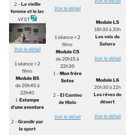
Voir le détail
2 –
La vieille
Voir le détail
femme et le lac
VFST
Module L5
18h30 à 20h
Les voix du
1 séance = 2
Sahara
film
s
Voir le détail
Module C5
Voir le détail
de 20h15 à
1 séance = 2
22h30
film
s
1 –
Mon frère
Module B5
Module L6
Sotos
de 20h45 à
20h30 à 22h
22h4
0
Les rêves du
2 –
El Camino
1-
Estampe
désert
de Hielo
d’une aventure
Voir le détail
Voir le détail
2 –
Grandir par
le sport