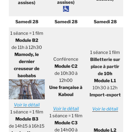
assises)
assises)
Samedi 28
Samedi 28
Samedi 28
1 séance = 1 film
Module B2
de 11h à 12h30
1 séance 1 film
Mamody, le
Conférence
Billetterie sur
dernier
Module C2
place à partir
creuseur de
de 10h30 à
de
10h
baobabs
12h00
Module L1
Une française à
10h30 à 12h
Kaboul
Import-export
Voir le détail
Voir le détail
Voir le détail
1 séance = 1 film
1 séance = 1 film
Module B3
Module C3
de 14h15 à 16h15
de 14h00 à
Module L2