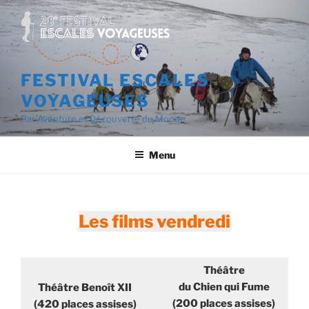
Aller
au
contenu
principal
FESTIVAL ESCALES
VOYAGEUSES
Par Aventure et Découverte du Monde
Menu
Les films vendredi
Théâtre
du Chien qui Fume
Théâtre Benoît XII
(200 places assises)
(420 places assises)