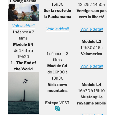
Loving Karma
15h30
12h25 à 14h05
Sur la route de
Vertiges, un pas
la Pachamama
vers la liberté
Voir le détail
Voir le détail
Voir le détail
1 séance = 2
film
s
Module L3
Module B4
14h30 à 16h
de 17h15 à
1 séance = 2
Velomerica
19h20
film
s
1 –
The End of
Module C4
Voir le détail
the World
de 16h30 à
18h30
Girls move
Module L4
mountains
16h30 à 18h10
Mustang, le
Estepa
VFST
royaume oublié