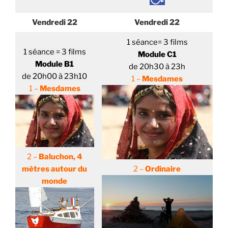
Vendredi 22
Vendredi 22
1 séance= 3 films
1 séance = 3 films
Module C1
Module B1
de 20h30 à 23h
de 20h00 à 23h10
1 –
Me
sdames
1 –
Mesdames
2 –
B
aluchon, 4
2 –
Ordin
aire
mètres autour du
monde