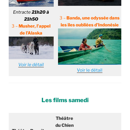
Entracte
21h20 à
3 –
Ba
nda, une odyssée dans
21h5O
les îles oubliées d’Indonésie
3 –
Mush
er, l’appel
de l’Alaska
Voir le détail
Voir le détail
Les films samedi
Théâtre
du Chien