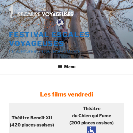
Aller
au
contenu
principal
FESTIVAL ESCALES
VOYAGEUSES
Par Aventure et Découverte du Monde
Menu
Les films vendredi
Théâtre
du Chien qui Fume
Théâtre Benoît XII
(200 places assises)
(420 places assises)