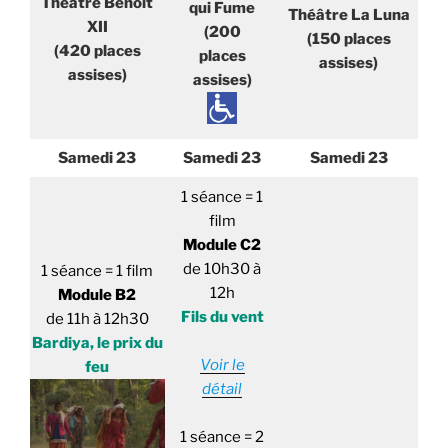
Théâtre Benoît
qui Fume
Théâtre La Luna
XII
(200
(150 places
(420 places
places
assises)
assises)
assises)
Samedi 23
Samedi 23
Samedi 23
1 séance = 1
film
Module C2
de 10h30 à
1 séance = 1 film
12h
Module B2
Fils du vent
de 11h à 12h30
Bardiya, le prix du
Voir le
feu
détail
1 séance = 2