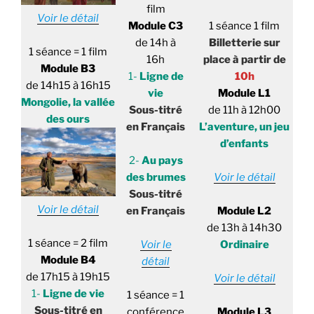
film
Voir le détail
Module C3
1 séance 1 film
de 14h à
Billetterie sur
1 séance = 1 film
16h
place à partir de
Module B3
1-
Ligne de
10h
de 14h15 à 16h15
vie
Module L1
Mongolie, la vallée
Sous-titré
de 11h à 12h00
des ours
en Français
L’aventure, un jeu
d’enfants
2-
Au pays
des brumes
Voir le détail
Sous-titré
Voir le détail
en Français
Module L2
de 13h à 14h30
1 séance = 2 film
Voir le
Ordinaire
Module B4
détail
de 17h15 à 19h15
Voir le détail
1-
Ligne de vie
1 séance = 1
Sous-titré en
conférence
Module L3