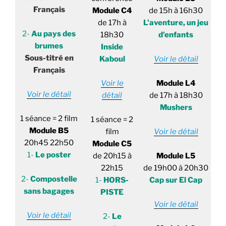
Français
Module C4
de 15h à 16h30
de 17h à
L’aventure, un jeu
2-
Au pays des
18h30
d’enfants
brumes
Inside
Sous-titré en
Kaboul
Voir le détail
Français
Voir le
Module L4
Voir le détail
détail
de 17h à 18h30
Mushers
1 séance = 2 film
1 séance = 2
Module B5
film
Voir le détail
20h45 22h50
Module C5
1-
Le poster
de 20h15 à
Module L5
22h15
de 19h00 à 20h30
2-
Compostelle
1-
HORS-
Cap sur El Cap
sans bagages
PISTE
Voir le détail
Voir le détail
2-
Le